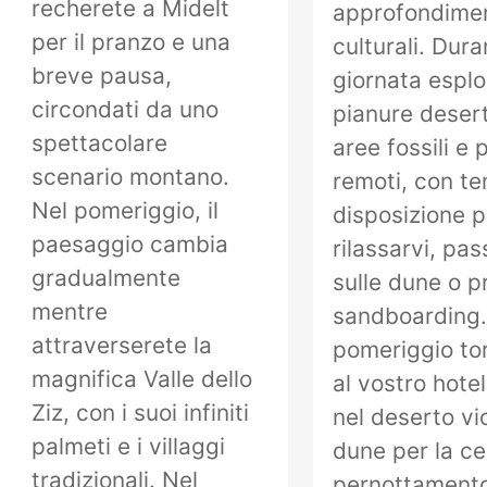
recherete a Midelt
approfondimen
per il pranzo e una
culturali. Dura
breve pausa,
giornata esplo
circondati da uno
pianure desert
spettacolare
aree fossili e
scenario montano.
remoti, con t
Nel pomeriggio, il
disposizione p
paesaggio cambia
rilassarvi, pa
gradualmente
sulle dune o pr
mentre
sandboarding.
attraverserete la
pomeriggio to
magnifica Valle dello
al vostro hote
Ziz, con i suoi infiniti
nel deserto vic
palmeti e i villaggi
dune per la cen
tradizionali. Nel
pernottament