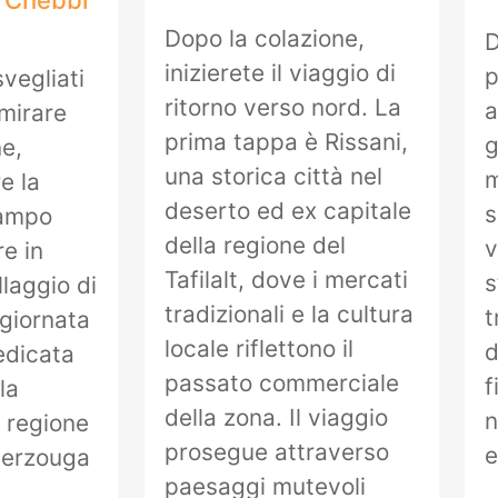
 Chebbi
Dopo la colazione,
D
inizierete il viaggio di
p
vegliati
ritorno verso nord. La
a
mirare
prima tappa è Rissani,
g
ne,
una storica città nel
m
e la
deserto ed ex capitale
s
campo
della regione del
v
re in
Tafilalt, dove i mercati
s
llaggio di
tradizionali e la cultura
t
giornata
locale riflettono il
d
edicata
passato commerciale
f
la
della zona. Il viaggio
n
 regione
prosegue attraverso
e
Merzouga
paesaggi mutevoli