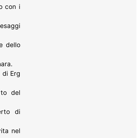
o con i
esaggi
e dello
hara.
 di Erg
to del
erto di
ita nel