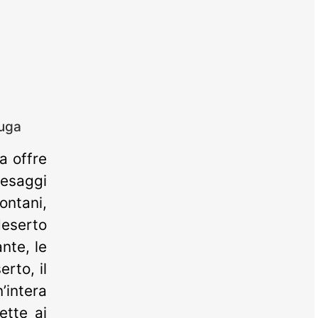
ouga
a offre
aesaggi
ntani,
deserto
nte, le
erto, il
’intera
ette ai