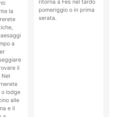
ritorna a Fes nel tardo
ti
pomeriggio o in prima
nte la
serata.
rerete
iche,
 paesaggi
empo a
er
sseggiare
ovare il
 Nel
rnerete
l o lodge
ino alle
a e il
o a