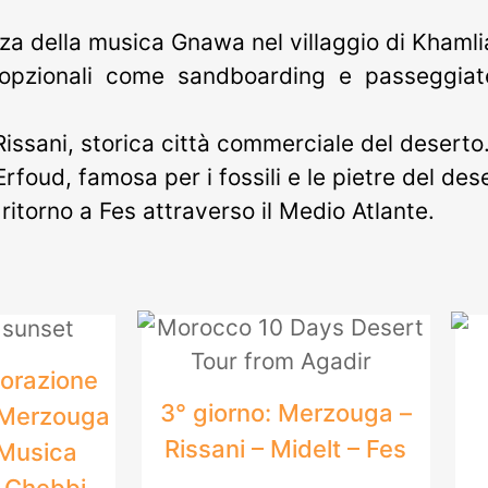
za della musica Gnawa nel villaggio di Khamli
à opzionali come sandboarding e passeggiat
 Rissani, storica città commerciale del deserto
rfoud, famosa per i fossili e le pietre del des
itorno a Fes attraverso il Medio Atlante.
lorazione
3° giorno: Merzouga –
i Merzouga
Rissani – Midelt – Fes
 Musica