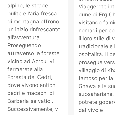
alpino, le strade
Viaggerete int
pulite e l’aria fresca
dune di Erg C
di montagna offrono
visitando fami
un inizio rinfrescante
nomadi per c
all’avventura.
il loro stile di 
Proseguendo
tradizionale e 
attraverso le foreste
ospitalità. Il 
vicino ad Azrou, vi
prosegue verso
fermerete alla
villaggio di Kh
Foresta dei Cedri,
famoso per la
dove vivono antichi
Gnawa e le sue
cedri e macachi di
subsahariane,
Barberia selvatici.
potrete goderv
Successivamente, vi
dal vivo e