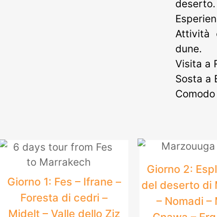
deserto.
Esperien
Attivit
dune.
Visita a
Sosta a E
Comodo r
Giorno 2: Esp
Giorno 1: Fes – Ifrane –
del deserto d
Foresta di cedri –
– Nomadi –
Midelt – Valle dello Ziz