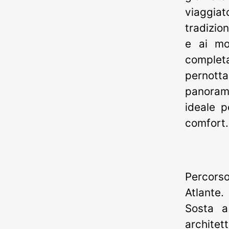
viaggia
tradizio
e ai mom
comple
pernot
panoram
ideale p
comfort.
Percors
Atlante.
Sosta a
architett