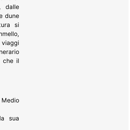
, dalle
le dune
tura si
mello,
viaggi
nerario
 che il
 Medio
la sua