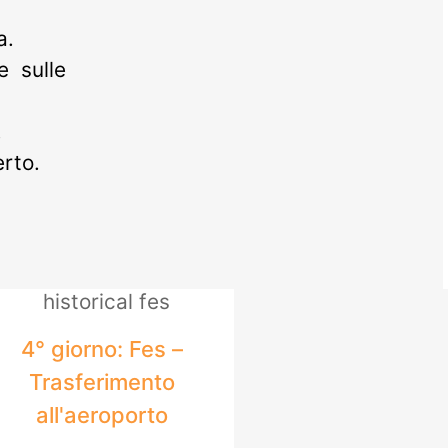
a.
e sulle
.
erto.
4° giorno: Fes –
Trasferimento
all'aeroporto