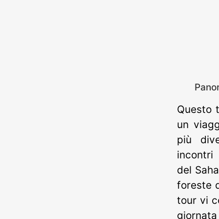
Panor
Questo t
un viagg
più div
incontri
del Saha
foreste d
tour vi 
giornata