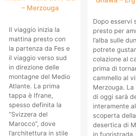
Gnawa – Erg
– Merzouga
Dopo esservi s
Il viaggio inizia la
presto per am
mattina presto con
l’alba sulle du
la partenza da Fes e
potrete gustar
il viaggio verso sud
colazione al 
in direzione delle
prima di torna
montagne del Medio
cammello al vi
Atlante. La prima
Merzouga. La 
tappa è Ifrane,
di oggi sarà d
spesso definita la
interamente al
“Svizzera del
scoperta della
Marocco”, dove
desertica di 
l’architettura in stile
in fuoristrada.