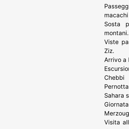
Passeggi
macachi 
Sosta p
montani.
Viste pa
Ziz.
Arrivo a
Escursio
Chebbi
Pernott
Sahara so
Giornat
Merzouga
Visita a