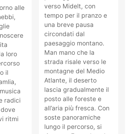
verso Midelt, con
orno alle
tempo per il pranzo e
hebbi,
una breve pausa
glie
circondati dal
onoscere
paesaggio montano.
vita
Man mano che la
la loro
strada risale verso le
percorso
montagne del Medio
 il
Atlante, il deserto
amlia,
lascia gradualmente il
 musica
posto alle foreste e
 radici
all’aria più fresca. Con
 dove
soste panoramiche
i ritmi
lungo il percorso, si