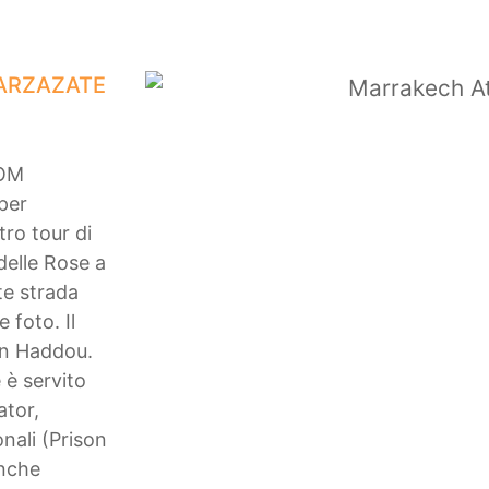
UARZAZATE
ROM
per
tro tour di
 delle Rose a
te strada
 foto. Il
en Haddou.
 è servito
ator,
nali (Prison
anche