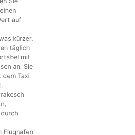
en Sie
keinen
ert auf
twas kürzer.
en täglich
rtabel mit
sen an. Sie
t dem Taxi
t.
rrakesch
an,
 durch
m Flughafen