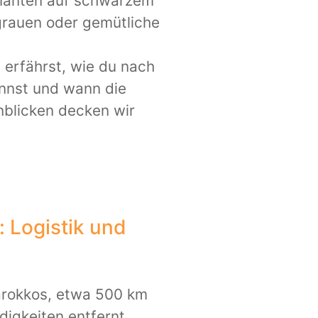
iamanten auf schwarzem
ngrauen oder gemütliche
u erfährst, wie du nach
nnst und wann die
inblicken decken wir
 Logistik und
arokkos, etwa 500 km
igkeiten entfernt.