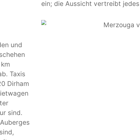
ein; die Aussicht vertreibt jede
den und
eschehen
5 km
ab. Taxis
–20 Dirham
Mietwagen
ter
ur sind.
n Auberges
sind,