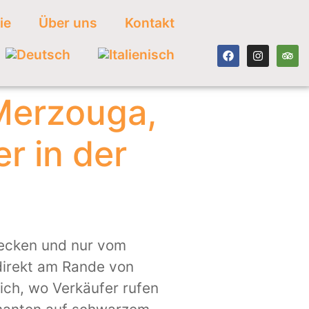
ie
Über uns
Kontakt
Merzouga,
r in der
recken und nur vom
direkt am Rande von
ich, wo Verkäufer rufen