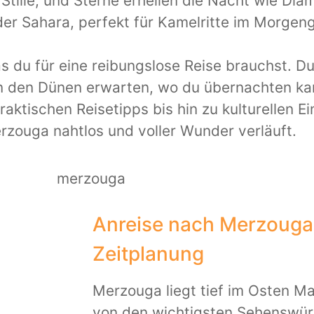
t Stille, und Sterne erhellen die Nacht wie D
 der Sahara, perfekt für Kamelritte im Morge
as du für eine reibungslose Reise brauchst. D
n den Dünen erwarten, wo du übernachten ka
raktischen Reisetipps bis hin zu kulturellen E
rzouga nahtlos und voller Wunder verläuft.
Anreise nach Merzouga:
Zeitplanung
Merzouga liegt tief im Osten M
von den wichtigsten Sehenswürd